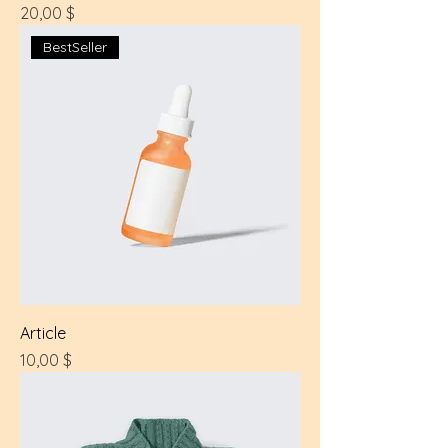
Prix
20,00 $
BestSeller
Article
Prix
10,00 $