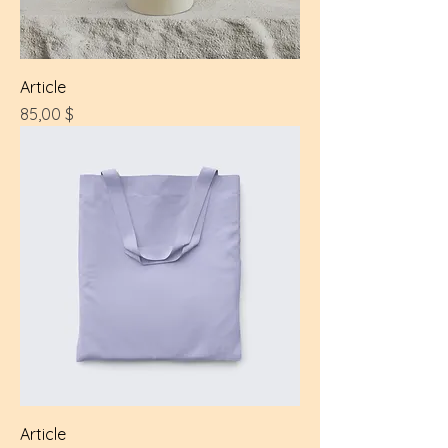
Article
Prix
85,00 $
Article