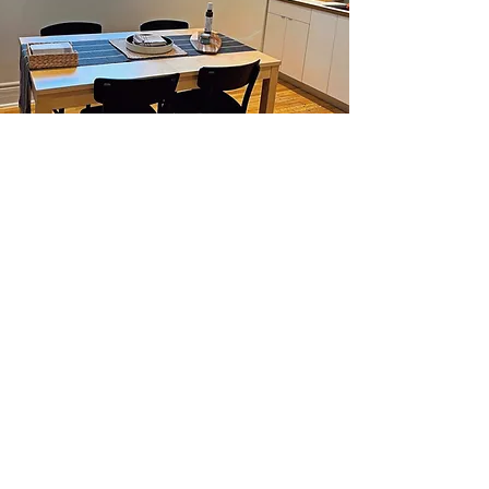
Un environnement
stimulant
Activités cliniques régulières
Espace réservé pour les personnes
professionnelles (cuisinette, salle
d'eau, cour extérieure)
Salle pour activités de groupe
Équipe dynamique, collaborative et
agréable